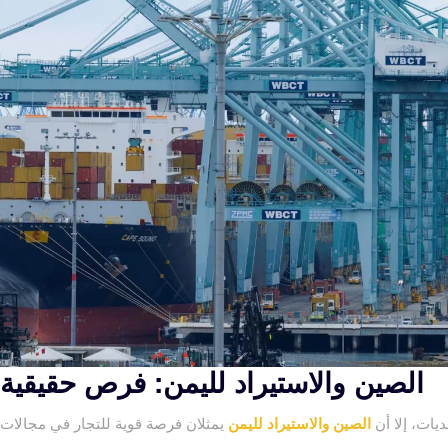
الصين والاستيراد لليمن: فرص حقيقية 
يات، إلا أن
الصين والاستيراد لليمن