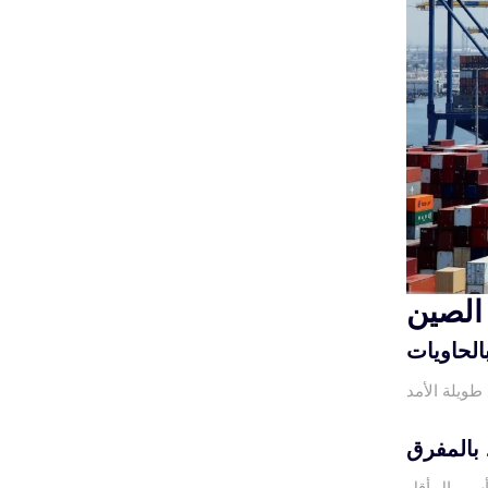
 الصين
بالحاويات
 بالمفرق