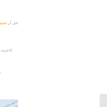
قبل أن
تستو
موثوق يقلل المخاطر ويضمن التعامل مع مصانع حقيقية.
الاعتماد
هي فحص الجودة قبل الشحن لتجنب الخسائر.
م