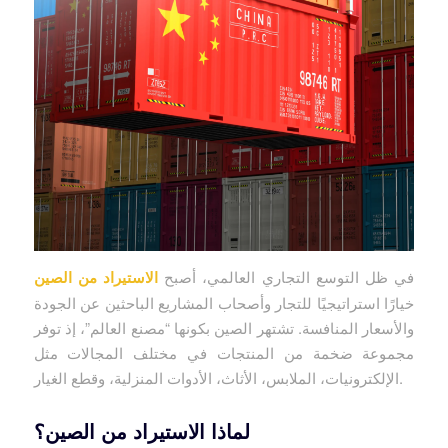
في ظل التوسع التجاري العالمي، أصبح
الاستيراد من الصين
خيارًا استراتيجيًا للتجار وأصحاب المشاريع الباحثين عن الجودة
والأسعار المنافسة. تشتهر الصين بكونها “مصنع العالم”، إذ توفر
مجموعة ضخمة من المنتجات في مختلف المجالات مثل
الإلكترونيات، الملابس، الأثاث، الأدوات المنزلية، وقطع الغيار.
لماذا الاستيراد من الصين؟