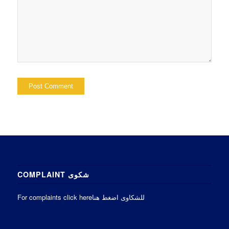
COMPLAINT شكوى
For complaints click hereللشكاوى اضغط هنا