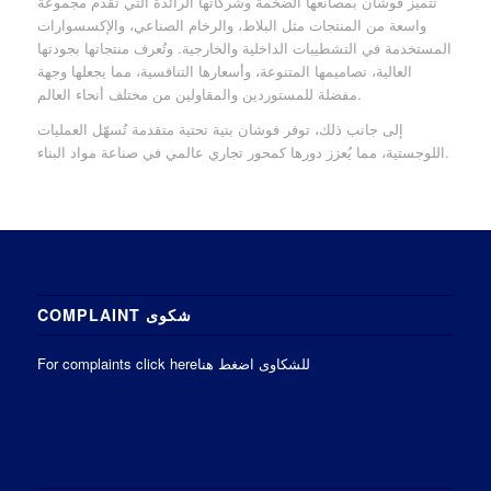
تتميز فوشان بمصانعها الضخمة وشركاتها الرائدة التي تقدم مجموعة
واسعة من المنتجات مثل البلاط، والرخام الصناعي، والإكسسوارات
المستخدمة في التشطيبات الداخلية والخارجية. وتُعرف منتجاتها بجودتها
العالية، تصاميمها المتنوعة، وأسعارها التنافسية، مما يجعلها وجهة
مفضلة للمستوردين والمقاولين من مختلف أنحاء العالم.
إلى جانب ذلك، توفر فوشان بنية تحتية متقدمة تُسهّل العمليات
اللوجستية، مما يُعزز دورها كمحور تجاري عالمي في صناعة مواد البناء.
COMPLAINT شكوى
For complaints click hereللشكاوى اضغط هنا