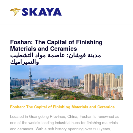
Foshan: The Capital of Finishing
Materials and Ceramics
مدينة فوشان: عاصمة مواد التشطيب
والسيراميك
Foshan: The Capital of Finishing Materials and Ceramics
Located in Guangdong Province, China, Foshan is renowned as
one of the world’s leading industrial hubs for finishing materials
and ceramics. With a rich history spanning over 500 years,