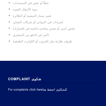
خطأ أو نقص في المستندات
سوء الأحوال الجوية
تغيير مسار السفينة أو الطائرة
إضرابات في الموانئ أو شركات الشحن
فحص أمني أو صحي مفاجئ (خاصة في الجمارك)
تأخير في الدفع من المشتري
ظروف طارئة مثل الحروب أو الكوارث الطبيعية
COMPLAINT شكوى
For complaints click hereللشكاوى اضغط هنا