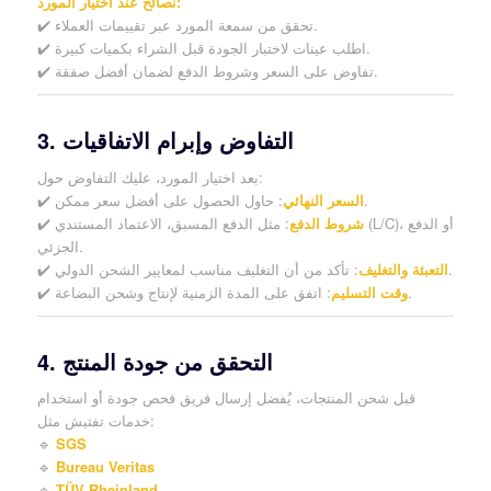
نصائح عند اختيار المورد:
✔️ تحقق من سمعة المورد عبر تقييمات العملاء.
✔️ اطلب عينات لاختبار الجودة قبل الشراء بكميات كبيرة.
✔️ تفاوض على السعر وشروط الدفع لضمان أفضل صفقة.
3. التفاوض وإبرام الاتفاقيات
بعد اختيار المورد، عليك التفاوض حول:
: حاول الحصول على أفضل سعر ممكن.
السعر النهائي
✔️
شروط الدفع
: مثل الدفع المسبق، الاعتماد المستندي (L/C)، أو الدفع
✔️
الجزئي.
: تأكد من أن التغليف مناسب لمعايير الشحن الدولي.
التعبئة والتغليف
✔️
: اتفق على المدة الزمنية لإنتاج وشحن البضاعة.
وقت التسليم
✔️
4. التحقق من جودة المنتج
قبل شحن المنتجات، يُفضل إرسال فريق فحص جودة أو استخدام
خدمات تفتيش مثل:
🔹
SGS
🔹
Bureau Veritas
🔹
TÜV Rheinland