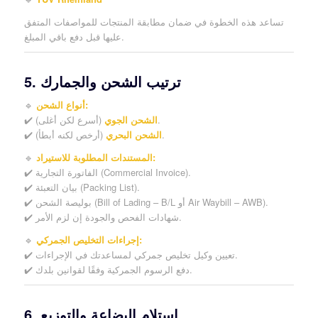
تساعد هذه الخطوة في ضمان مطابقة المنتجات للمواصفات المتفق
عليها قبل دفع باقي المبلغ.
5. ترتيب الشحن والجمارك
أنواع الشحن:
🔹
(أسرع لكن أغلى).
الشحن الجوي
✔️
(أرخص لكنه أبطأ).
الشحن البحري
✔️
المستندات المطلوبة للاستيراد:
🔹
✔️ الفاتورة التجارية (Commercial Invoice).
✔️ بيان التعبئة (Packing List).
✔️ بوليصة الشحن (Bill of Lading – B/L أو Air Waybill – AWB).
✔️ شهادات الفحص والجودة إن لزم الأمر.
إجراءات التخليص الجمركي:
🔹
✔️ تعيين وكيل تخليص جمركي لمساعدتك في الإجراءات.
✔️ دفع الرسوم الجمركية وفقًا لقوانين بلدك.
6. استلام البضاعة والتوزيع