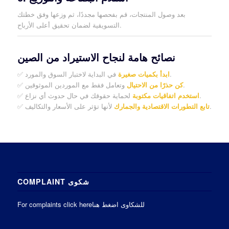
بعد وصول المنتجات، قم بفحصها مجددًا، ثم وزعها وفق خطتك
التسويقية لضمان تحقيق أعلى الأرباح.
نصائح هامة لنجاح الاستيراد من الصين
في البداية لاختبار السوق والمورد.
ابدأ بكميات صغيرة
✅
وتعامل فقط مع الموردين الموثوقين.
كن حذرًا من الاحتيال
✅
لحماية حقوقك في حال حدوث أي نزاع.
استخدم اتفاقيات مكتوبة
✅
لأنها تؤثر على الأسعار والتكاليف.
تابع التطورات الاقتصادية والجمارك
✅
COMPLAINT شكوى
For complaints click hereللشكاوى اضغط هنا