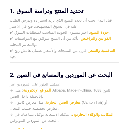
1. تحديد المنتج ودراسة السوق
قبل البدء، يجب أن تحدد المنتج الذي تريد استيراده وتدرس الطلب
عليه في السوق المستهدف. ضع في الاعتبار:
: اختر مستوى الجودة المناسب لمتطلبات السوق.
جودة المنتج
✔️
القوانين والتراخيص
: تأكد من أن المنتج متوافق مع المواصفات
✔️
والمعايير المحلية.
التنافسية والسعر
: قارن بين المنتجات والأسعار لضمان هامش ربح
✔️
جيد.
2. البحث عن الموردين والمصانع في الصين
يمكنك العثور على الموردين عبر:
المواقع الإلكترونية
: مثل Alibaba، Made-in-China، 1688 (للبيع
🔹
بالجملة داخل الصين).
معارض الصين التجارية
: مثل معرض كانتون (Canton Fair) أو
🔹
معارض تخصصية حسب المجال.
المكاتب والوكلاء التجاريون
: يمكنك الاستعانة بوكيل يساعدك في
🔹
البحث عن الموردين الموثوقين.